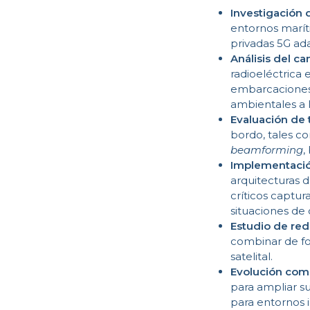
Investigación 
entornos marít
privadas 5G ada
Análisis del ca
radioeléctrica 
embarcaciones,
ambientales a 
Evaluación de 
bordo, tales c
beamforming
,
Implementaci
arquitecturas 
críticos captur
situaciones de
Estudio de red
combinar de fo
satelital.
Evolución come
para ampliar s
para entornos i