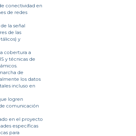
 de conectividad en
nes de redes
de la señal
res de las
álicos) y
la cobertura a
IS y técnicas de
námicos.
n marcha de
almente los datos
tales incluso en
que logren
s de comunicación
ado en el proyecto
dades específicas
icas para