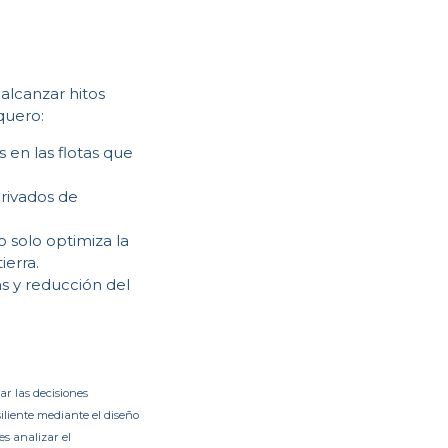
 alcanzar hitos
quero:
 en las flotas que
erivados de
o solo optimiza la
ierra.
s y reducción del
ar las decisiones
iliente mediante el diseño
es analizar el