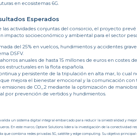
futuras en ecosistemas 6G.
sultados Esperados
 las actividades conjuntas del consorcio, el proyecto prevé
gran impacto socioeconómico y ambiental para el sector pes
mada del 25% en vuelcos, hundimientos y accidentes graves
tema DSFV.
ahorros anuales de hasta 15 millones de euros en costes d
ños estructurales en la flota española.
ntinua y persistente de la tripulación en alta mar, lo cual n
 que mejora el bienestar emocional y la comunicación con t
 emisiones de CO_2 mediante la optimización de maniobra
al por prevención de vertidos y hundimientos.
valida un sistema digital integral embarcado para reducir la siniestralidad y mejor
eros. En este marco, Optare Solutions lidera la investigación de la conectividad res
a que combina redes privadas 5G, satélite y edge computing. Su objetivo principal 