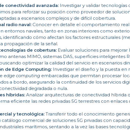
de conectividad avanzada:
Investigar y validar tecnologías
imos para reforzar su posición como proveedor de solucio
ptadas a escenarios complejos y de difícil cobertura.
nal radio naval:
Conocer en detalle el comportamiento real 
en entornos navales, tanto en zonas interiores como exterio
 identificando cómo afectan los factores estructurales (met
la propagación de la señal.
tecnologías de cobertura:
Evaluar soluciones para mejorar 
omo antenas MIMO, sistemas DAS, superficies inteligentes R
 buscando optimizar la calidad del servicio en escenarios di
ón de Edge Computing:
Investigar el diseño y la puesta e
de
edge computing
embarcadas que permitan procesar loc
ados a bordo, asegurando la continuidad de los servicios digi
 conectividad degradada o nula.
es híbridas:
Analizar arquitecturas de conectividad híbrida 
rma eficiente las redes privadas 5G terrestres con enlace
rcial y tecnológica:
Transferir todo el conocimiento gener
u catálogo comercial de soluciones 5G privadas con capaci
ndustriales marítimos, sentando a la vez las bases tecnológ