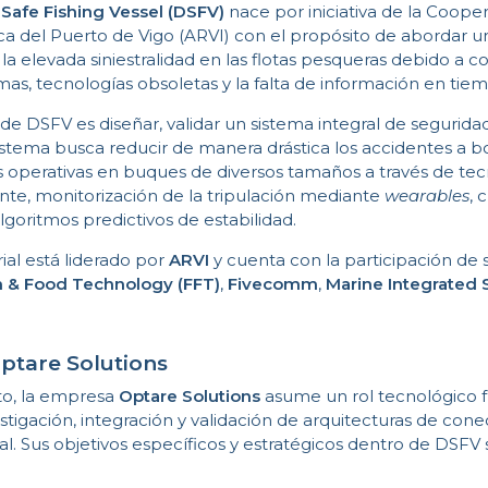
l Safe Fishing Vessel (DSFV)
nace por iniciativa de la Cooper
 del Puerto de Vigo (ARVI) con el propósito de abordar un 
 la elevada siniestralidad en las flotas pesqueras debido a c
as, tecnologías obsoletas y la falta de información en tiem
 de DSFV es diseñar, validar un sistema integral de seguridad
tema busca reducir de manera drástica los accidentes a bord
 operativas en buques de diversos tamaños a través de tec
ente, monitorización de la tripulación mediante
wearables
, 
algoritmos predictivos de estabilidad.
rial está liderado por
ARVI
y cuenta con la participación de 
h & Food Technology (FFT)
,
Fivecomm
,
Marine Integrated 
ptare Solutions
to, la empresa
Optare Solutions
asume un rol tecnológico
stigación, integración y validación de arquitecturas de con
l. Sus objetivos específicos y estratégicos dentro de DSFV 