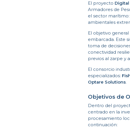
El proyecto
Digita
Armadores de Pesca
el sector marítimo:
ambientales extrem
El objetivo general
embarcada. Este sis
toma de decisiones
conectividad resili
previos al zarpe y 
El consorcio indust
especializados:
Fis
Optare Solutions
.
Objetivos de O
Dentro del proyec
centrado en la inve
procesamiento loca
continuación: