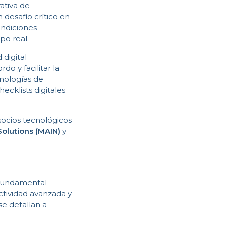
ativa de
desafío crítico en
ondiciones
po real.
 digital
o y facilitar la
nologías de
checklists digitales
socios tecnológicos
Solutions (MAIN)
y
 fundamental
ectividad avanzada y
se detallan a