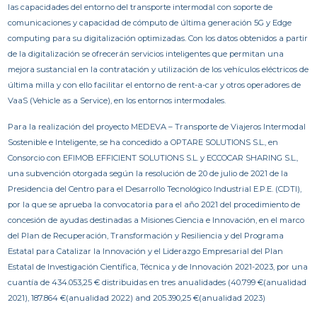
las capacidades del entorno del transporte intermodal con soporte de
comunicaciones y capacidad de cómputo de última generación 5G y Edge
computing para su digitalización optimizadas. Con los datos obtenidos a partir
de la digitalización se ofrecerán servicios inteligentes que permitan una
mejora sustancial en la contratación y utilización de los vehículos eléctricos de
última milla y con ello facilitar el entorno de rent-a-car y otros operadores de
VaaS (Vehicle as a Service), en los entornos intermodales.
Para la realización del proyecto MEDEVA – Transporte de Viajeros Intermodal
Sostenible e Inteligente, se ha concedido a OPTARE SOLUTIONS S.L., en
Consorcio con EFIMOB EFFICIENT SOLUTIONS S.L. y ECCOCAR SHARING S.L.,
una subvención otorgada según la resolución de 20 de julio de 2021 de la
Presidencia del Centro para el Desarrollo Tecnológico Industrial E.P.E. (CDTI),
por la que se aprueba la convocatoria para el año 2021 del procedimiento de
concesión de ayudas destinadas a Misiones Ciencia e Innovación, en el marco
del Plan de Recuperación, Transformación y Resiliencia y del Programa
Estatal para Catalizar la Innovación y el Liderazgo Empresarial del Plan
Estatal de Investigación Científica, Técnica y de Innovación 2021-2023, por una
cuantía de 434.053,25 € distribuidas en tres anualidades (40.799 €(anualidad
2021), 187.864 €(anualidad 2022) and 205.390,25 €(anualidad 2023)