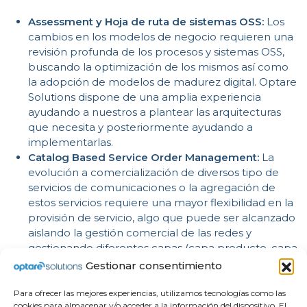
Assessment y Hoja de ruta de sistemas OSS:
Los
cambios en los modelos de negocio requieren una
revisión profunda de los procesos y sistemas OSS,
buscando la optimización de los mismos así como
la adopción de modelos de madurez digital. Optare
Solutions dispone de una amplia experiencia
ayudando a nuestros a plantear las arquitecturas
que necesita y posteriormente ayudando a
implementarlas.
Catalog Based Service Order Management:
La
evolución a comercialización de diversos tipo de
servicios de comunicaciones o la agregación de
estos servicios requiere una mayor flexibilidad en la
provisión de servicio, algo que puede ser alcanzado
aislando la gestión comercial de las redes y
gestionando diferentes capas (capa producto, capa
servicio, capa recurso) de manera independiente
Gestionar consentimiento
ganando flexibilidad, time to market y reduciendo
costes de desarrollo y operación.
Para ofrecer las mejores experiencias, utilizamos tecnologías como las
cookies para almacenar y/o acceder a la información del dispositivo. El