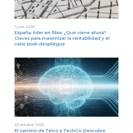
1 julio, 2026
España, líder en fibra: ¿Qué viene ahora?
Claves para maximizar la rentabilidad y el
valor post-despliegue
30 octubre, 2025
El camino de Telco a TechCo. Descubre