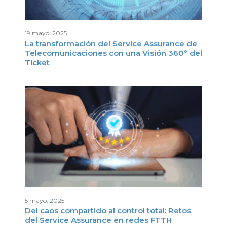
19 mayo, 2025
La transformación del Service Assurance de
Telecomunicaciones con una Visión 360º del
Ticket
A
5 mayo, 2025
Del caos compartido al control total: Retos
del Service Assurance en redes FTTH