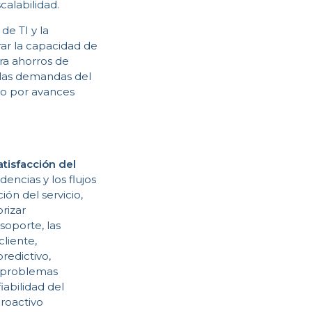
calabilidad.
e TI y la
rar la capacidad de
ra ahorros de
 las demandas del
do por avances
atisfacción del
encias y los flujos
ón del servicio,
rizar
soporte, las
cliente,
redictivo,
r problemas
iabilidad del
proactivo