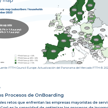
uente: FTTH Council Europe. Actualización del Panorama del Mercado FTTH-B 202
e
los Procesos de OnBoarding
ales retos que enfrentan las empresas mayoristas de servic
Cos) es la capacidad de optimizar los procesos de incorpo