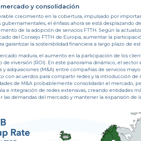
 mercado y consolidación
erable crecimiento en la cobertura, impulsado por importan
os gubernamentales, el énfasis ahora se está desplazando d
remento de la adopción de servicios FTTH. Según la actualiz
do del Consejo FTTH de Europa, aumentar la participación
 garantizar la sostenibilidad financiera a largo plazo de est
rcado madura, el aumento en la participación de los client
no de inversión (ROI). En este panorama dinámico, el sector
 y adquisiciones (M&A) entre compañías de servicios mayor
to con acuerdos para compartir redes y la introducción de 
vidades de M&A probablemente consolidarán el mercado, p
a e integración de redes extensivas, creando entidades más
r las demandas del mercado y mantener la expansión de l