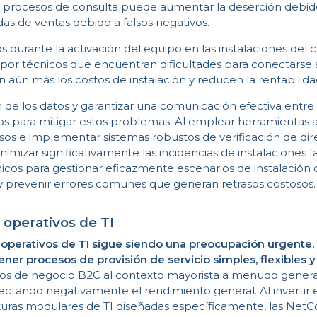
os procesos de consulta puede aumentar la deserción debido 
das de ventas debido a falsos negativos.
s durante la activación del equipo en las instalaciones del 
or técnicos que encuentran dificultades para conectarse
 aún más los costos de instalación y reducen la rentabilida
ón de los datos y garantizar una comunicación efectiva ent
cos para mitigar estos problemas. Al emplear herramientas
sos e implementar sistemas robustos de verificación de dire
izar significativamente las incidencias de instalaciones fa
cnicos para gestionar eficazmente escenarios de instalació
o y prevenir errores comunes que generan retrasos costosos.
 operativos de TI
 operativos de TI sigue siendo una preocupación urgente.
r procesos de provisión de servicio simples, flexibles y 
os de negocio B2C al contexto mayorista a menudo genera 
fectando negativamente el rendimiento general. Al invertir
turas modulares de TI diseñadas específicamente, las Net