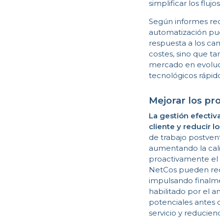
simplificar los flu
Según informes rec
automatización pue
respuesta a los ca
costes, sino que 
mercado en evoluci
tecnológicos rápido
Mejorar los pr
La gestión efectiv
cliente y reducir l
de trabajo postvent
aumentando la calid
proactivamente el 
NetCos pueden reduc
impulsando finalme
habilitado por el 
potenciales antes d
servicio y reducien