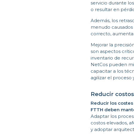
servicio durante l
o resultar en pérdi
Además, los retraso
menudo causados p
correcto, aumentan
Mejorar la precisi
son aspectos críti
inventario de recur
NetCos pueden minim
capacitar a los té
agilizar el proces
Reducir costos
Reducir los costes
FTTH deben mantene
Adaptar los proces
costos elevados, a
y adoptar arquitec