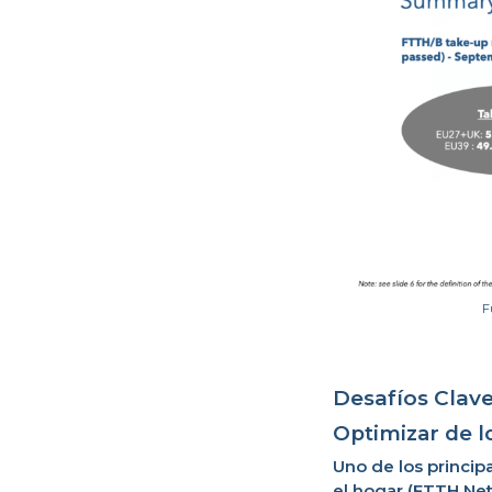
F
Desafíos Clav
Optimizar de 
Uno de los princip
el hogar (FTTH Net