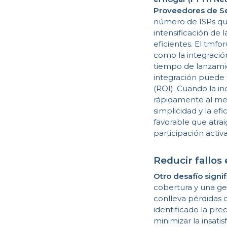
Proveedores de Ser
número de ISPs que
intensificación de
eficientes. El tmfo
como la integració
tiempo de lanzamie
integración puede f
(ROI). Cuando la i
rápidamente al mer
simplicidad y la ef
favorable que atra
participación acti
Reducir fallos
Otro desafío signif
cobertura y una ge
conlleva pérdidas 
identificado la pre
minimizar la insati