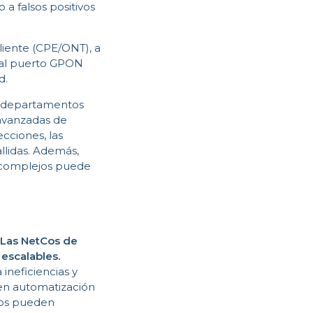
a falsos positivos
cliente (CPE/ONT), a
 al puerto GPON
d.
re departamentos
 avanzadas de
cciones, las
llidas. Además,
n complejos puede
 Las NetCos de
escalables.
ineficiencias y
 en automatización
Cos pueden