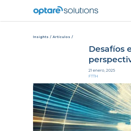
Insights
/
Artículos
/
Desafíos 
perspecti
21 enero, 2025
FTTH