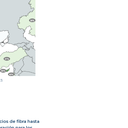
3.
ios de fibra hasta
ración para los