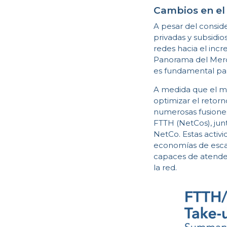
Cambios en el
A pesar del consid
privadas y subsidi
redes hacia el inc
Panorama del Merca
es fundamental para
A medida que el me
optimizar el retor
numerosas fusiones
FTTH (NetCos), jun
NetCo. Estas acti
economías de escal
capaces de atende
la red.