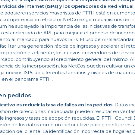
vicios de Internet (ISPs) y los Operadores de Red Virtual 
 adquieren servicios mayoristas de FTTH está en aumento,
 la competencia en el sector NetCo exige mecanismos de i
rum ha subrayado la importancia de las iniciativas de transfo
n estandarizada de API, para mejorar el proceso de incorpor
nto al mercado para nuevos ISPs. El uso de APIs estandariz
acilitar una generación rápida de ingresos y acelerar el reto
ncorporación es eficiente, los nuevos proveedores de servic
cado, contribuyendo al crecimiento general del mismo. Al 
iciencia de la incorporación, las NetCos pueden cultivar un 
iga nuevos ISPs de diferentes tamaños y niveles de madure
va en el panorama FTTH.
 en pedidos
icativo es reducir la tasa de fallos en los pedidos.
Datos in
stión de direcciones inadecuada pueden resultar en ventas f
de ingresos y tasas de adopción reducidas.
El FTTH Council
cisión de los datos como un factor clave para garantizar inst
sfacción del cliente. La identificación incorrecta de hogares