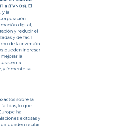
Fija (FVNOs).
El
 y la
ncorporación
rmación digital,
ación y reducir el
adas y de fácil
rno de la inversión
ios pueden ingresar
mejorar la
ecosistema
z, y fomente su
exactos sobre la
allidas, lo que
 Europe ha
alaciones exitosas y
 que pueden recibir